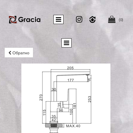


(0)
Обратно