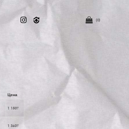


(0)
Цена
1 150₸
1 360₸