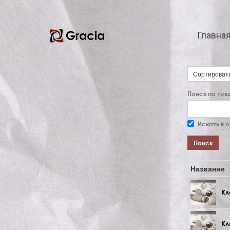
Главна
Сортироват
Поиск по текс
Искать в 
Поиск
Название
Кл
Кл