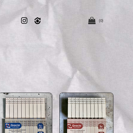


(0)