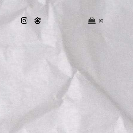


(0)