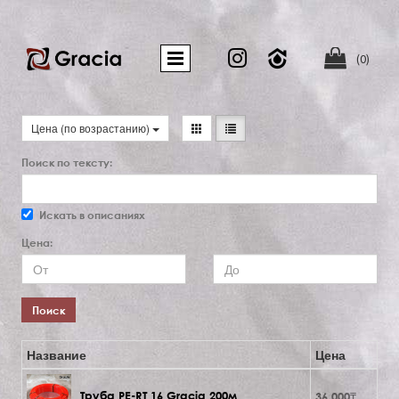


(0)
Цена (по возрастанию)
Поиск по тексту:
Искать в описаниях
Цена:
Поиск
Название
Цена
Труба PE-RT 16 Gracia 200м
36 000₸