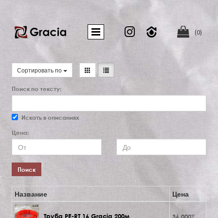


(0)
Сортировать по
Поиск по тексту:
Искать в описаниях
Цена:
Поиск
Название
Цена
Труба PE-RT 16 Gracia 200м
36 000₸