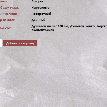
риал:
Латунь
б монтажа:
Настенные
ии излива:
Поворотный
р излива:
Длинный
Душевой шланг 150 см, Душевая лейка, Держа
плекте:
эксцентриков
Добавить в корзину