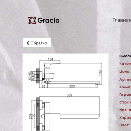
Главна
Обратно
Смеси
Катег
Цена:
Артик
Колле
Гаран
Стран
Назна
Управ
Цвет: