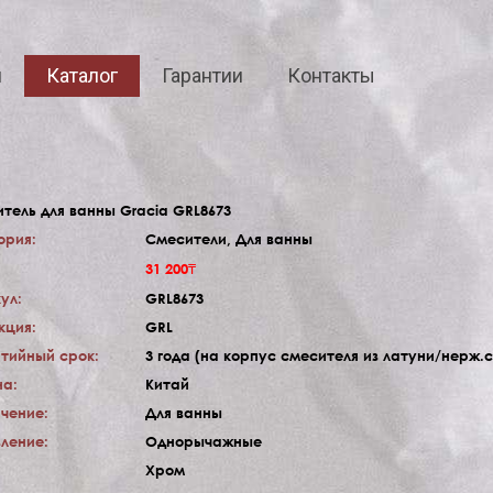
я
Каталог
Гарантии
Контакты
тель для ванны Gracia GRL8673
ория:
Смесители, Для ванны
31 200₸
ул:
GRL8673
кция:
GRL
тийный срок:
3 года (на корпус смесителя из латуни/нерж.
а:
Китай
чение:
Для ванны
ление:
Однорычажные
Хром