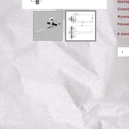
Мате
Спосо
Функц
Разме
В ком