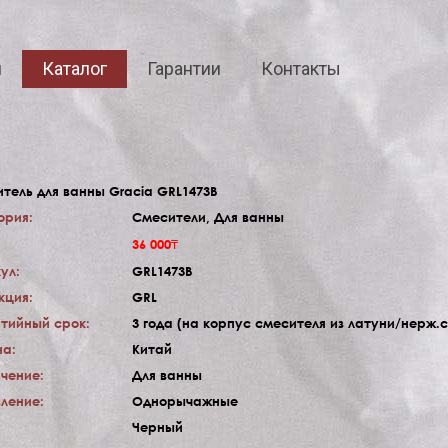
я
Каталог
Гарантии
Контакты
тель для ванны Gracia GRL1473B
ория:
Смесители, Для ванны
36 000₸
ул:
GRL1473B
кция:
GRL
тийный срок:
3 года (на корпус смесителя из латуни/нерж.
а:
Китай
чение:
Для ванны
ление:
Однорычажные
Черный