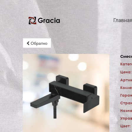
Главна
Обратно
Смеси
Катег
Цена:
Артик
Колле
Гаран
Стран
Назна
Управ
Цвет: