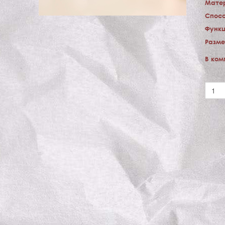
Мате
Спосо
Функц
Разме
В ком