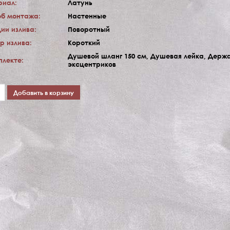
риал:
Латунь
б монтажа:
Настенные
ии излива:
Поворотный
р излива:
Короткий
Душевой шланг 150 см, Душевая лейка, Держа
плекте:
эксцентриков
Добавить в корзину