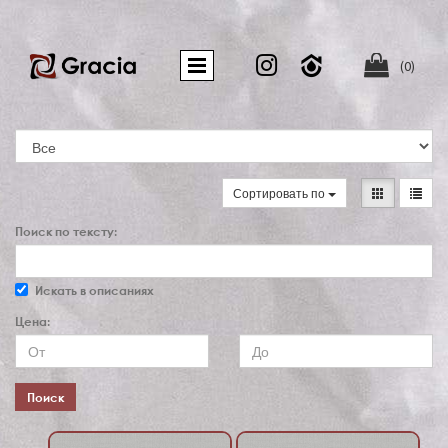


(0)
Сортировать по
Поиск по тексту:
Искать в описаниях
Цена:
Поиск