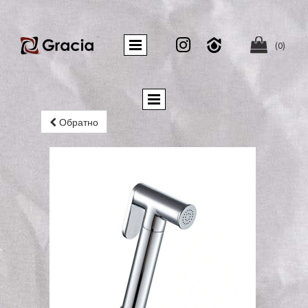


(0)
Обратно