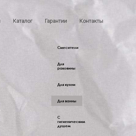
я
Каталог
Гарантии
Контакты
Смесители
Для
раковины
Для кухни
Для ванны
С
гигиеническим
душем