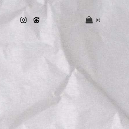


(0)